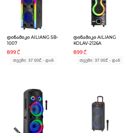
საბავშვო
სახლი და ეზო
ᲓᲘᲜᲐᲛᲘᲙᲘ AILIANG SB-
ᲓᲘᲜᲐᲛᲘᲙᲘ AILIANG
1007
KOLAV-2126A
აუზები
₾
₾
899
899
თვეში: 37.00
₾
- დან
თვეში: 37.00
₾
- დან
წვრილი ტექნიკა
ბლოგი
ფავორიტები
შესვლა
დარეგისტრირება