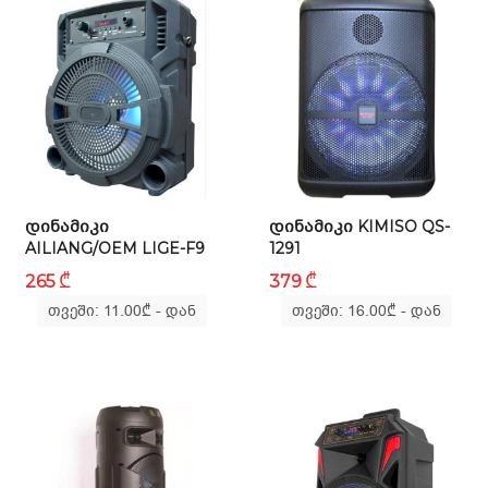
ᲓᲘᲜᲐᲛᲘᲙᲘ
ᲓᲘᲜᲐᲛᲘᲙᲘ KIMISO QS-
AILIANG/OEM LIGE-F9
1291
₾
₾
265
379
თვეში: 11.00
₾
- დან
თვეში: 16.00
₾
- დან