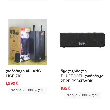
ᲓᲘᲜᲐᲛᲘᲙᲘ AILIANG
ᲬᲧᲐᲚᲒᲐᲛᲫᲚᲔ
LIGE-210
BLUETOOTH ᲓᲘᲜᲐᲛᲘᲙᲘ
2Е 2E-BSSXBWBK
₾
1,999
₾
189
თვეში: 83.00
₾
- დან
თვეში: 8.00
₾
- დან