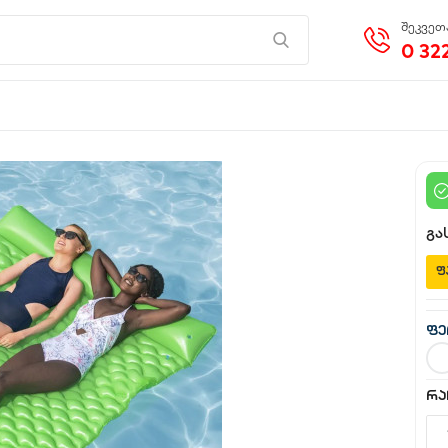
შეკვეთა
0 322
გა
ფ
ფე
რა