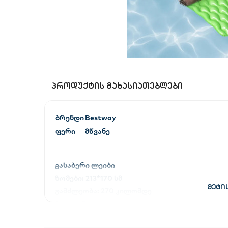
საბავშვო
სახლი და ეზო
აუზები
ᲞᲠᲝᲓᲣᲥᲢᲘᲡ ᲛᲐᲮᲐᲡᲘᲐᲗᲔᲑᲚᲔᲑᲘ
წვრილი ტექნიკა
ბრენდი
Bestway
ფერი
მწვანე
ბლოგი
გასაბერი ლეიბი
ფავორიტები
ზომები: 213*170 სმ
მეტი
გამძლეობა: 270 კილომდე
შესვლა
2 კაციანი
დარეგისტრირება
აკ