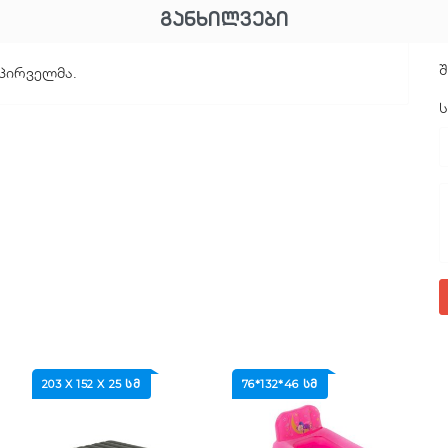
ᲒᲐᲜᲮᲘᲚᲕᲔᲑᲘ
შ
 პირველმა.
203 X 152 X 25 ᲡᲛ
76*132*46 ᲡᲛ