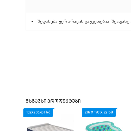
შეფასება ჯერ არავის გაუკეთებია, შეაფასე
ᲛᲡᲒᲐᲕᲡᲘ ᲞᲠᲝᲓᲣᲥᲢᲔᲑᲘ
152Х203Х61 ᲡᲛ
216 X 178 X 22 ᲡᲛ