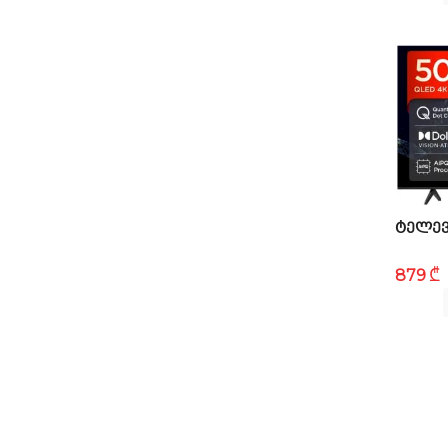
ᲢᲔᲚᲔᲕ
₾
879