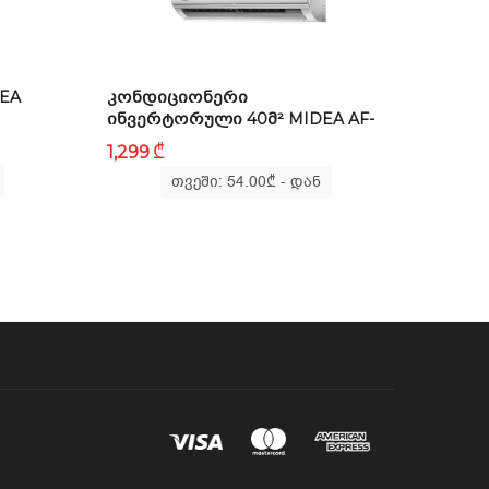
DEA
ᲙᲝᲜᲓᲘᲪᲘᲝᲜᲔᲠᲘ
ᲘᲜᲕᲔᲠᲢᲝᲠᲣᲚᲘ 40Მ² MIDEA AF-
12N8D1
₾
1,299
თვეში: 54.00
₾
- დან