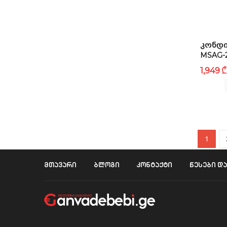
ᲙᲝᲜᲓᲘ
MSAG-
₾
1,949
1
მთავარი
ბლოგი
კონტაქტი
წესები დ