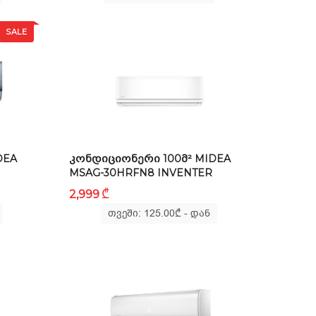
SALE
DEA
ᲙᲝᲜᲓᲘᲪᲘᲝᲜᲔᲠᲘ 100Მ² MIDEA
MSAG-30HRFN8 INVENTER
₾
2,999
თვეში: 125.00
₾
- დან