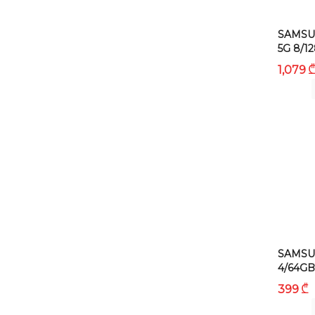
SAMSU
5G 8/1
1,079
SAMSU
4/64GB
₾
399