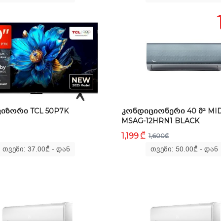
ᲘᲖᲝᲠᲘ TCL 50P7K
ᲙᲝᲜᲓᲘᲪᲘᲝᲜᲔᲠᲘ 40 Მ² MI
MSAG-12HRN1 BLACK
₾
1,199
1,600
₾
თვეში: 37.00
₾
- დან
თვეში: 50.00
₾
- დან