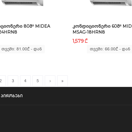
ᲪᲘᲝᲜᲔᲠᲘ 80Მ² MIDEA
ᲙᲝᲜᲓᲘᲪᲘᲝᲜᲔᲠᲘ 60Მ² MI
24HRN8
MSAG-18HRN8
₾
1,579
თვეში: 81.00
₾
- დან
თვეში: 66.00
₾
- დან
2
3
4
5
›
»
ა პირობები