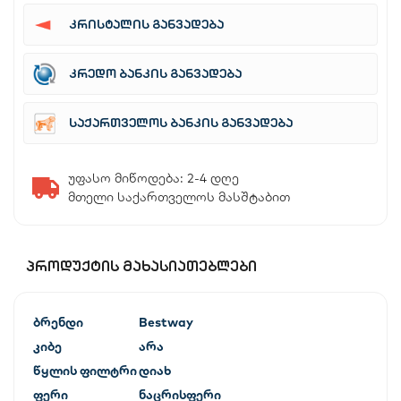
კრისტალის განვადება
კრედო ბანკის განვადება
საქართველოს ბანკის განვადება
უფასო მიწოდება: 2-4 დღე
მთელი საქართველოს მასშტაბით
ᲞᲠᲝᲓᲣᲥᲢᲘᲡ ᲛᲐᲮᲐᲡᲘᲐᲗᲔᲑᲚᲔᲑᲘ
ბრენდი
Bestway
კიბე
არა
წყლის ფილტრი
დიახ
ფერი
ნაცრისფერი