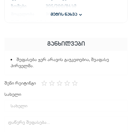
ზომები
305/200/84 სმ
მოცულობა
3668 ლიტრი
მეტის ნახვა
PVC ვინილის მასალა
სადრენაჟო სანიაღვრე
კომპლექტაცია
ᲒᲐᲜᲮᲘᲚᲕᲔᲑᲘ
კატრიჯული ფილტრი- 1249 ლ/სთ
კარტრიჯი
შეფასება ჯერ არავის გაუკეთებია, შეაფასე
პირველმა.
აკეცვა
შენი რეიტინგი
სახელი