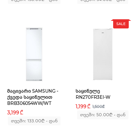
T
ენერგო მოხმარების კლასი
SALE
A++
წლიური ენერგო მოხმარება
381 kWh
დღიური ენერგო მოხმარება
1.04 kW
მაცივრის კამერის მახასიათებლები
ᲛᲐᲪᲘᲕᲐᲠᲘ SAMSUNG -
ᲡᲐᲧᲘᲜᲣᲚᲔ
ᲥᲕᲔᲓᲐ ᲡᲐᲧᲘᲜᲣᲚᲘᲗ
RN270FR3EI-W
სისტემა
BRB306054WW/WT
₾
1,199
1,500
₾
₾
მშრალი
3,199
თვეში: 50.00
₾
- დან
თვეში: 133.00
₾
- დან
თაროების რაოდენობა