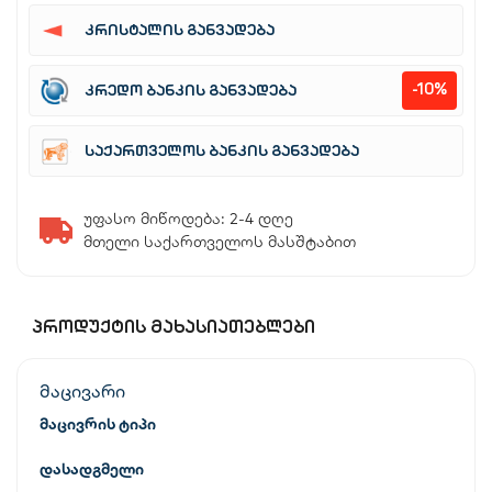
კრისტალის განვადება
-10%
კრედო ბანკის განვადება
საქართველოს ბანკის განვადება
უფასო მიწოდება: 2-4 დღე
მთელი საქართველოს მასშტაბით
ᲞᲠᲝᲓᲣᲥᲢᲘᲡ ᲛᲐᲮᲐᲡᲘᲐᲗᲔᲑᲚᲔᲑᲘ
მაცივარი
მაცივრის ტიპი
დასადგმელი