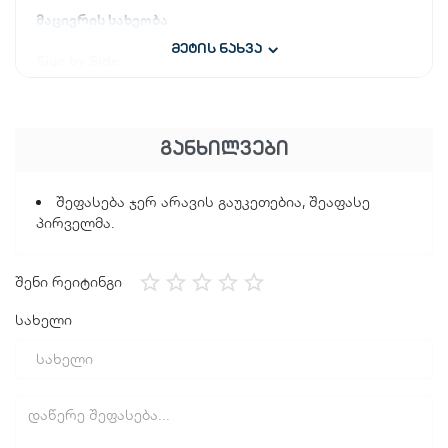
მაცივრის სახეობა
მეტის ნახვა
Side by Side
მაცივრის სისტემა
მშრალი
ᲒᲐᲜᲮᲘᲚᲕᲔᲑᲘ
საყინულე კამერა
შეფასება ჯერ არავის გაუკეთებია, შეაფასე
პირველმა.
მარცხნივ
LED დისფლეი
შენი რეიტინგი
კი
სახელი
კლასიფიკაცია და მახასიათებლები
საერთო მოცულობა
558 ლ