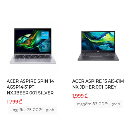
განახლების სიხშირე:
100 Hz
ფერების რაოდენობა:
16.7M
სტატიკური კონტრასტულობის კოეფიციენტი:
1000:1
ეკრანის დაყოვნების დრო:
ACER ASPIRE SPIN 14
ACER ASPIRE 15 A15-61M
AGSP14-31PT
NX.JDHER.001 GREY
5 ms
NX.JBEER.001 SILVER
₾
1,999
₾
1,799
ხედვის კუთხე:
თვეში: 83.00
₾
- დან
თვეში: 75.00
₾
- დან
178º/178º
ციმციმის გარეშე ჩვენების ტექნოლოგია: