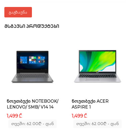
ეკრანი
გაგზავნა
დიაგონალი:
ᲛᲡᲒᲐᲕᲡᲘ ᲞᲠᲝᲓᲣᲥᲢᲔᲑᲘ
24"
გარჩევადობა:
1920 x 1080
ეკრანის/პანელის ტიპი:
IPS
ეკრანის ფორმატი:
16 : 9
ᲜᲝᲣᲗᲑᲣᲥᲘ NOTEBOOK/
ᲜᲝᲣᲗᲑᲣᲥᲘ ACER
LENOVO/ SMB/ V14 14
ASPIRE 1
განათება:
₾
₾
1,499
1,499
თვეში: 62.00
₾
- დან
თვეში: 62.00
₾
- დან
LED