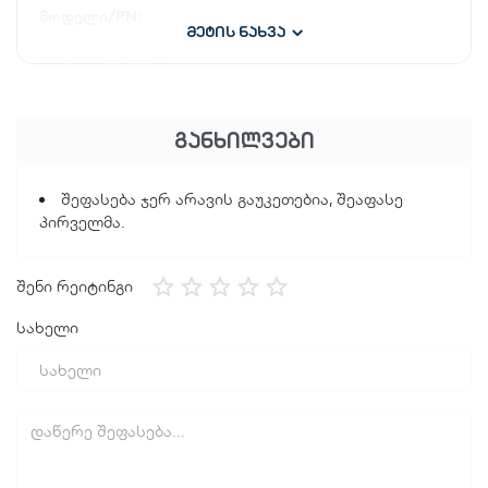
მოდელი/PN:
მეტის ნახვა
LS24D300GAIXCI
ტიპი:
ᲒᲐᲜᲮᲘᲚᲕᲔᲑᲘ
LED მონიტორი
სამუშაო ტემპერატურა:
შეფასება ჯერ არავის გაუკეთებია, შეაფასე
პირველმა.
10-40 ℃
სიმძლავრე
შენი რეიტინგი
სახელი
ენერგიის მოხმარება (მაქს.):
25W
ენერგო-ეფექტურობის კლასი:
B