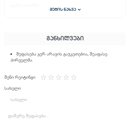
ფერი: თეთრი
მეტის ნახვა
ენერგოეფექტურობის კლასი: D
ტექნიკური მახასიათებლები
ᲒᲐᲜᲮᲘᲚᲕᲔᲑᲘ
პროგრამების რაოდენობა: 15
სარეცხი ტემპერატურა: 20/30/40/60/90
შეფასება ჯერ არავის გაუკეთებია, შეაფასე
პირველმა.
ხმაურის დონე (სარეცხი): 58 დბ
ენერგიის მოხმარება (100 ციკლზე) (კვტ/სთ): 73
შენი რეიტინგი
სახელი
ხმაურის დონე (წურვის დროს): 76 დბ
ზომები და წონა
Წონა ნეტო: 56,5 კგ
Მთლიანი წონა: 71,5 კგ