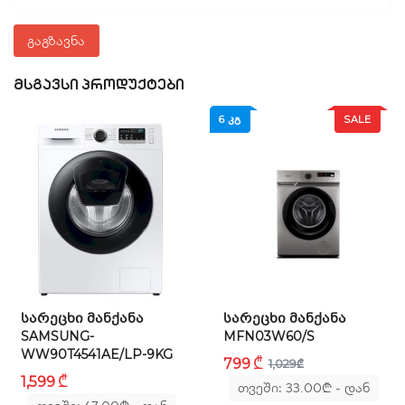
შეფუთვის ზომები (WxHxD): 641x881x610 მმ
გაგზავნა
პროდუქტის ზომები /H/W/D): 597 x 845 x 557 მმ
ᲛᲡᲒᲐᲕᲡᲘ ᲞᲠᲝᲓᲣᲥᲢᲔᲑᲘ
აკეცვა
6 ᲙᲒ
SALE
ᲡᲐᲠᲔᲪᲮᲘ ᲛᲐᲜᲥᲐᲜᲐ
ᲡᲐᲠᲔᲪᲮᲘ ᲛᲐᲜᲥᲐᲜᲐ
SAMSUNG-
MFN03W60/S
WW90T4541AE/LP-9KG
₾
799
1,029
₾
₾
1,599
თვეში: 33.00
₾
- დან