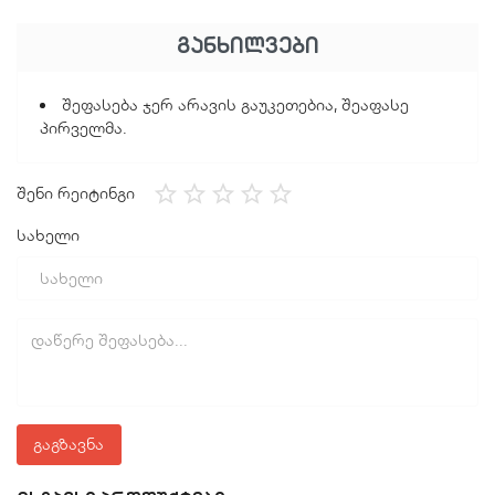
ავტომატური გამორთვა
ფერი: შავი
ᲒᲐᲜᲮᲘᲚᲕᲔᲑᲘ
აკეცვა
შეფასება ჯერ არავის გაუკეთებია, შეაფასე
პირველმა.
შენი რეიტინგი
სახელი
გაგზავნა