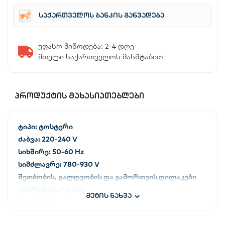
საქართველოს ბანკის განვადება
უფასო მიწოდება: 2-4 დღე
მთელი საქართველოს მასშტაბით
ᲞᲠᲝᲓᲣᲥᲢᲘᲡ ᲛᲐᲮᲐᲡᲘᲐᲗᲔᲑᲚᲔᲑᲘ
ტიპი: ტოსტერი
ძაბვა: 220-240 V
სიხშირე: 50-60 Hz
სიმძლავრე: 780-930 V
შეთბობის, გალღვობის და გამორთვის ღილაკები
დაბრაწვის 7 დონე
მეტის ნახვა
ტაიმერი
მოხსნადი უჯრა ნამცეცებისთვის