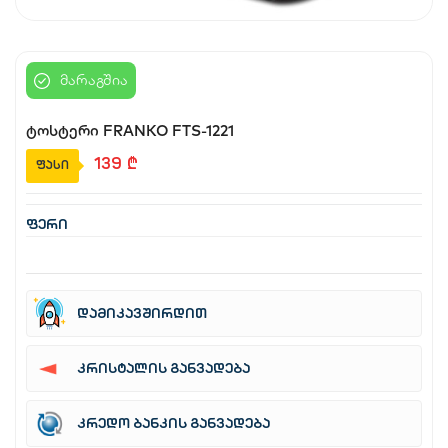
საბავშვო
მარაგშია
სახლი და ეზო
ტოსტერი FRANKO FTS-1221
აუზები
139
₾
ფასი
წვრილი ტექნიკა
ფერი
ბლოგი
დამიკავშირდით
ფავორიტები
კრისტალის განვადება
შესვლა
დარეგისტრირება
კრედო ბანკის განვადება