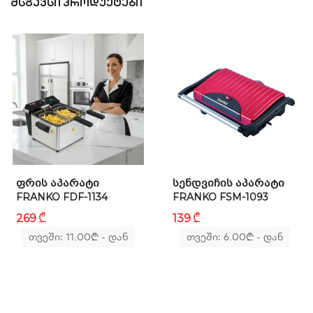
ᲛᲡᲒᲐᲕᲡᲘ ᲞᲠᲝᲓᲣᲥᲢᲔᲑᲘ
ᲤᲠᲘᲡ ᲐᲞᲐᲠᲐᲢᲘ
ᲡᲔᲜᲓᲕᲘᲩᲘᲡ ᲐᲞᲐᲠᲐᲢᲘ
FRANKO FDF-1134
FRANKO FSM-1093
₾
₾
269
139
თვეში: 11.00
₾
- დან
თვეში: 6.00
₾
- დან