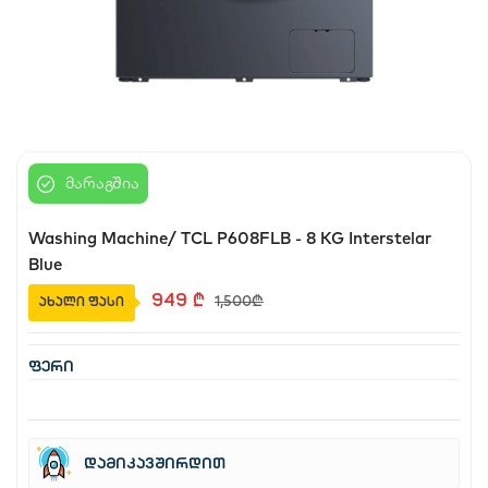
საბავშვო
სახლი და ეზო
აუზები
მარაგშია
Washing Machine/ TCL P608FLB - 8 KG Interstelar
წვრილი ტექნიკა
Blue
1,500
₾
949
₾
ახალი ფასი
ბლოგი
ფავორიტები
ფერი
შესვლა
დარეგისტრირება
დამიკავშირდით