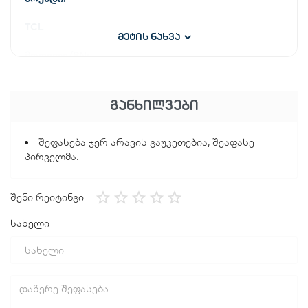
TCL
მეტის ნახვა
მოდელი/PN:
P607FLG
ᲒᲐᲜᲮᲘᲚᲕᲔᲑᲘ
ტიპი:
სარეცხი მანქანა
შეფასება ჯერ არავის გაუკეთებია, შეაფასე
პირველმა.
კონსტრუქციის ტიპი:
ცალკე მდგომი
შენი რეიტინგი
სახელი
კონტროლის ტიპი:
ელექტრო / მექანიკური
ეკრანი: