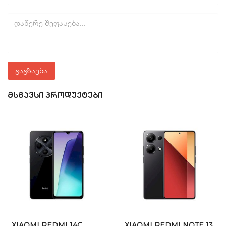
ეკრანის სიკაშკაშე:
450 nits
ეკრანის ტიპი:
IPS LCD
ეკრანის დაცვა:
N/A
ელემენტი
გაგზავნა
ელემენტი:
5200 mAh
ელემენტის ტიპი:
N/A
ᲛᲡᲒᲐᲕᲡᲘ ᲞᲠᲝᲓᲣᲥᲢᲔᲑᲘ
დამუხტვის სიჩქარე:
15 W
უსადენო დამუხტვა:
No
უსადენოდ დამუხტვის სიჩქარე:
No
ფერი
ფერი:
Black
ტექნიკური მახასიათებლები
XIAOMI REDMI 14C
XIAOMI REDMI NOTE 13