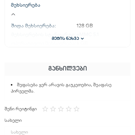
მეხსიერება
შიდა მეხსიერება:
128 GB
მეხსიერების სტანდარტი:
eMMC 5.1
მეტის ნახვა
ოპერატიული მეხსიერება:
4 GB
Micro SD სლოტი:
Yes
გამოშვების თარიღი
ᲒᲐᲜᲮᲘᲚᲕᲔᲑᲘ
გამოშვების თარიღი:
2025
შეფასება ჯერ არავის გაუკეთებია, შეაფასე
ეკრანი
პირველმა.
შენი რეიტინგი
ეკრანის ზომა:
6.88 inches
რეზოლუცია:
HD+
სახელი
განახლების სიხშირე:
120 Hz